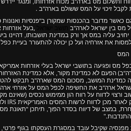
ווח ותשלום מס בארה"ב מכוח אזרחותו, ומנגד יידר
.
 לקבל זיכוי על המס ששולם בארה"ב
ם כאשר מדובר בהכנסות שמקורן ב"פנסיות ואנונות
פ
,
 מס בין ישראל לארה"ב
תושב ישראל
בעל אזרחות 
יחויב עליה במס אך ורק במדינת תושבותו, דהיינו ב
סות את אזרחיה ועל כן יכולה להתעורר בעיית כפל
 המס
(
ה"ב
הפעם לא כמדינת מקור, אלא כמדינת האזרחות)
כמדינת המושב, מסכום המס שארה"ב תבקש להטיל
ראל ארה"ב את החשיפה לכפל המס על אזרחי ארה"ב
ב ורצוי לדווח על רווח הון ממימוש נכסים (שאינם מ
IRS
 לאחר מכן לדווח לרשות המסים האמריקאית
ול
ת, במצב של דיווח בסדר הפוך, תיתכן "תאונת מס" 
".
התנדבות
ת מפנסיה שקיבל עובד במסגרת העסקתו בגוף פרטי, 