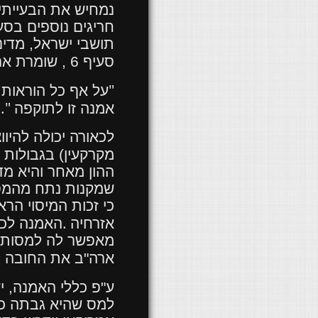
חריגים נוספים בסע
תושבי ישראל, מדינ
סעיף 6 , שומרת ארה"ב במרבית המקרים את הזכות להטיל
"
על אף כל הוראות
.."
אמנה זו לתוקפה
לכאורה יכולה להיו
מקרקעין) בגבולות 
ההון מאחר והיא מד
שמקנות נתח מהמס 
כי זכות המיסוי ה
.
אזרחיה
מאפשר לה למסות א
ארה"ב את החובה למ
ע"פ כללי האמנה, י
למס שהיא גבתה כמ