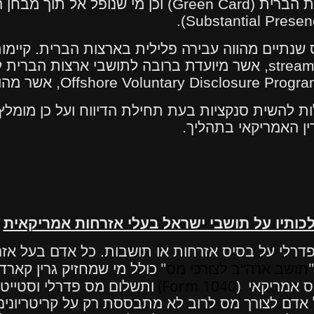
ת הברית (
Green Card
) וכן מי שנופל אל תוך מבחן
).
Substantial Presen
שנתיים מהווה עבירה פלילית בארצות הברית. קיימות
stream
, אשר מיועדת ברובה לתושבי ארצות הברית 
Offshore Voluntary Disclosure Progr
, אשר מהו
ות להשית סנקציות בעת תחילת הדיווח ועל כן מומלץ
ן האמריקאי בתהליך.
כותיו על תושבי ישראל בעלי אזרחות אמריקאית
רלי על בסיס אזרחות או תושבות. כל אדם בעל אזר
"
"
תושב ארה"ב לצורכי מס
כולל מי שמחזיק גרין קארד)
(Form 1040
)
ס אמריקאי
ותשלום מס פדרלי וסטייט 
אדם לצורך מס לרוב לא מתבססת רק על קריטריונים 