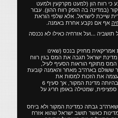
 ארה"ב לישראל, קובע כי רווח הון (למעט מקרקעין ולמעט
ר (במדינה בה הופק רווח ההון). עבור
דית שייכת לישראל. אלא שלפי הוראת
.
יה
אף אם נקבע אחרת באמנה
...
 תושביה
ועל אזרחיה
כאילו לא נכנסה
 אמריקאית מחזיק בנכס (שאינו
דינת ישראל תגבה את המס בגין רווח
 המס מתוקף הוראות הסעיף לעיל,
זר ששולם בארה"ב מאחר והאמנה קובעת
לעצמה את הזכות למסות את
האמנה לכאורה אמורה למנוע מארה"ב להטיל מס על רווח ההון בהיותה מדינת המקור, אך סעיף 6
פציפית, שמטילה באופן חריג על
ארה"ב גבתה כמדינת המקור ולא ביחס
דינות כאשר תושב ישראל שהוא אזרח