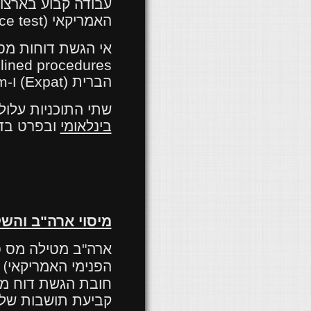
עבודה קבוע בארצו
האמריקאי (
ce test
אי הגשת דוחות מס 
lined procedures
הברית (
Expat
) ו-
am
שתי התוכניות עלול
בינלאומי
ובפרט בדי
מיסוי ארה"ב והשל
ארה"ב מטילה מס פד
 (
הפנימי האמריקאי
חובת הגשת דוח מ
קביעת תושבות של 