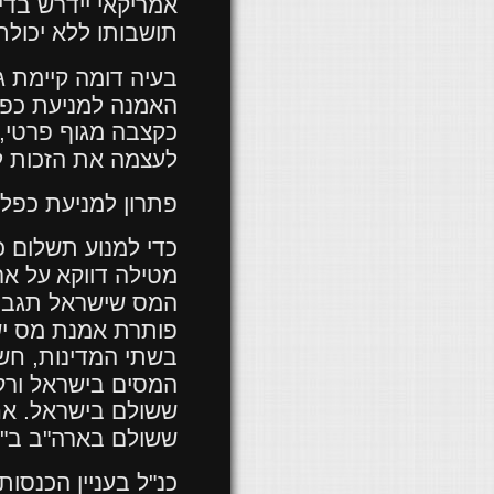
אמריקאי יידרש בדי
תושבותו ללא יכולת
בעיה דומה קיימת ג
האמנה למניעת כפל
כקצבה מגוף פרטי, 
לעצמה את הזכות למ
פתרון למניעת כפל
מטילה דווקא
על אר
המס שישראל תגבה 
פותרת אמנת מס יש
בשתי המדינות, חשו
המסים בישראל ורק
ששולם בישראל. אחר
ששולם בארה"ב ב"
כנ"ל בעניין הכנסו