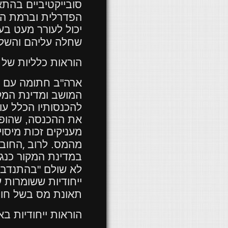
סובייקטיביים בהתא
הפדרלית וברמת המ
יכול לעורר מעט בע
שחלה עליהם והשלכו
הוראות כלליות של
ארה"ב חתומה עם מ
המושב ומדינת המקו
להכנסותיו הכלל ע
את ההכנסה, שהופק
מעניקים זכות מיסו
,
מהמס. לרוב
החובה
במדינת המקור כנג
לא שולם "בהתנדבות
ייחודיות ששומרות 
תאונת מס בשל חוס
הוראות ייחודיות ב