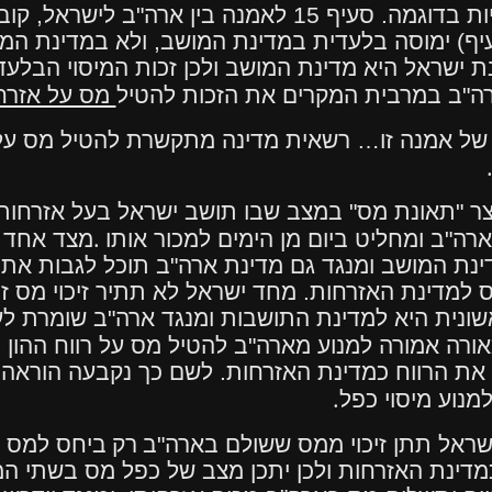
נמחיש את הבעייתיות בדוגמה. סעיף 15 לאמנה בין
יף) ימוסה בלעדית במדינת המושב, ולא במדינת המקו
ת ישראל היא מדינת המושב ולכן זכות המיסוי הבלע
מס על אזרח
 של אמנה זו… רשאית מדינה מתקשרת להטיל מס על
וצר "תאונת מס" במצב שבו תושב ישראל בעל אזרחות
.
ארה"ב ומחליט ביום מן הימים למכור אותו
מצד אחד מ
ינת המושב ומנגד גם מדינת ארה"ב תוכל לגבות את
למדינת האזרחות. מחד ישראל לא תתיר זיכוי מס 
ראשונית היא למדינת התושבות ומנגד ארה"ב שומרת 
ת הרווח כמדינת האזרחות. לשם כך נקבעה הוראה ס
.
נוע מיסוי כפל
שראל תתן זיכוי ממס ששולם בארה"ב
רק
ביחס למס ש
דינת האזרחות ולכן יתכן מצב של כפל מס בשתי המ