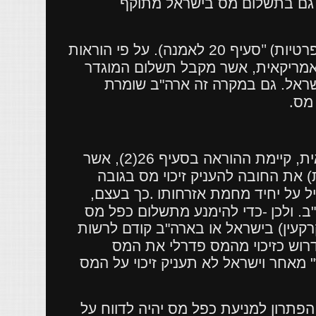
ש גם בתשלום מס בישראל מתוקף
" (
רטיות
סעיף 20 לאמנה). על פי הוראות
אמריקאית, אשר מקבל תשלום המוגדר
ישראל. גם במקרה זה ארה"ב שומרת
.
 מס
כדי למנוע תשלום כפל מס ופגיעה בתושבי ישראל בעלי אזרחות אמריקאית, קיימת ההוראה בסעיף 26(2), אשר
 את החובה להעניק זיכוי מס בגובה
.
 על יחיד מחמת אזרחותו
כך בעצם,
-
. ולכן
כדי להימנע מתשלום כפל מס
קרקעין) בישראל או בארה"ב קודם לרשות
דרוש כזיכוי מהמס פדרלי את המס
מאחר וישראל לא תעניק זיכוי על המס
הפתרון למניעת כפל מס יהיה לדווח על